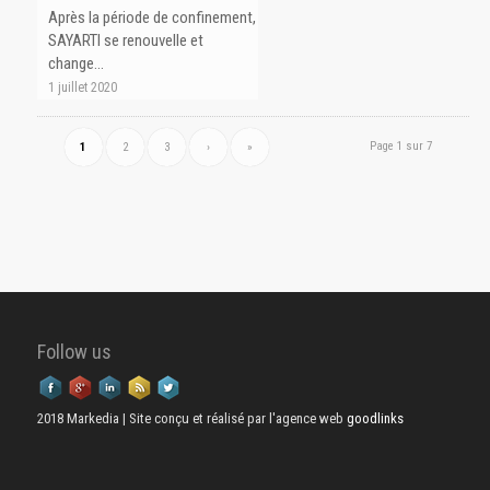
Après la période de confinement,
SAYARTI se renouvelle et
change…
1 juillet 2020
Page 1 sur 7
1
2
3
›
»
Follow us
2018 Markedia | Site conçu et réalisé par l'agence web
goodlinks