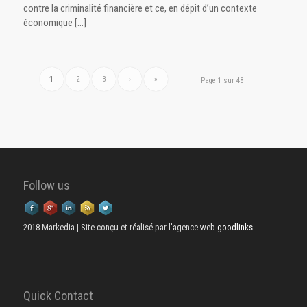
contre la criminalité financière et ce, en dépit d’un contexte
économique […]
1
2
3
›
»
Page 1 sur 48
Follow us
2018 Markedia | Site conçu et réalisé par l'agence web
goodlinks
Quick Contact