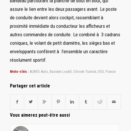
bandeau parcourant la planche de bout en bout, qui
assure le lien entre les deux passagers avant. Le poste
de conduite devient alors cockpit, rassemblant à
proximité immédiate du conducteur les afficheurs et
autres commandes de conduite. Le combiné à 3 cadrans
coniques, le volant de petit diamètre, les sièges bas et
enveloppants confèrent à l’ensemble un caractère
résolument sportif.
Mots-clés :
AURES Auto
,
Bassem Loukil
,
Citroën Tunisie
,
DS3
,
France
Partager cet article
Vous aimerez peut-être aussi