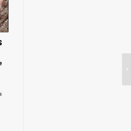
s
e
s