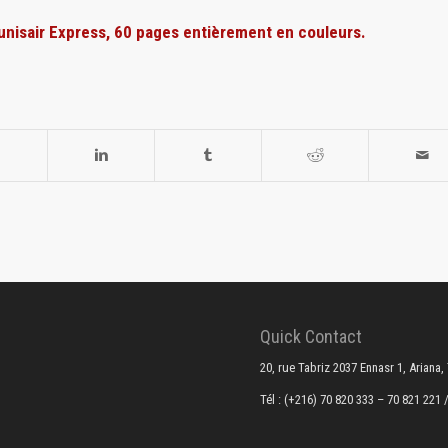
Tunisair Express, 60 pages entièrement en couleurs.
Quick Contact
20, rue Tabriz 2037 Ennasr 1, Ariana,
Tél : (+216) 70 820 333 – 70 821 221