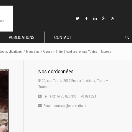
AIS
PUBLICATIONS
CONTACT
Nos publications
/
Magazine « Alyssa » à lire à bord des avions Tunisair Express
Nos cordonnées
20, rue Tabriz 2037 Ennasr 1, Ariana, Tunis –
Tunisie
Tél : (+216) 70 820 333 – 70 821 221
Email : contact@markedia.tn