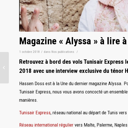
Magazine « Alyssa » à lire 
1 octobre 2018
/
dans
Nos publications
/
Forever Living Products:
Retrouvez à bord des vols Tunisair Express 
une conférence à Tunis
2018 avec une interview exclusive du ténor 
avec Markédia pour une
fédération...
Hassen Doss est à la Une du dernier magazine Alyssa. Po
Tunisair Express, nous vous avons concocté un ensemble d’
manières.
Tunisair Express
, réseau national au départ de Tunis vers
Réseau international régulier
vers Malte, Palerme, Naples