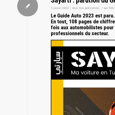
Sayarti : parution du 
2 janvier 2023
/
dans
Nos publications
/
par
Hédi
Le Guide Auto 2023 est paru. I
En tout, 108 pages de chiffre
fois aux automobilistes pour
professionnels du secteur.