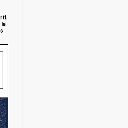
rti.
 la
es