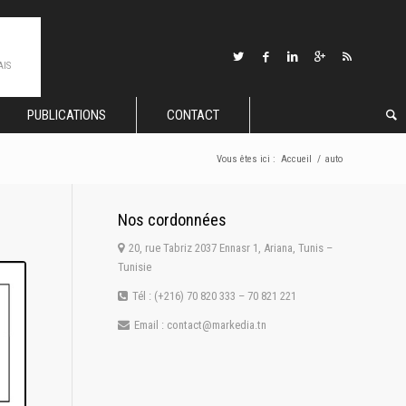
AIS
PUBLICATIONS
CONTACT
Vous êtes ici :
Accueil
/
auto
Nos cordonnées
20, rue Tabriz 2037 Ennasr 1, Ariana, Tunis –
Tunisie
Tél : (+216) 70 820 333 – 70 821 221
Email : contact@markedia.tn