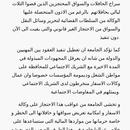
سراح الحافلات والسواق المحتجزين الذين قضوا الثلاث
ليالي بحافلاتهم بالرغم من الاذون المتحصلة عليها
الوكالة من السلطات القضائية لتحرير وسائل النقل
والسواق من الاحتجاز الغير قانوني والتى بقيت الى الآن
دون تنفيذ.
والدولة من شانه ان يعرقل المجهودات المبذولة في
المدة الاخيرة مع الشريك الاجتماعي للمحافظة على
مواطن الشغل وديمومة المؤسسات خصوصا وان عمال
وكالات الاسفار منخرطون لدى الشريك الاجتماعي
ويمثلهم في المفاوضات الاجتماعية.
الاسفار و امكانية تعريض سواقها و حافلاتها الى الخطر و
خاصة حرمانها من مواردها المالية التى ستساعدها على
خلاص عمالها خاصة في هذا الظرف الصعب الذي يعيشه