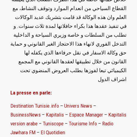
القطاع السياحي من انعدام الموارد وتوقف النشاط، مع
العلم وان هذه الوكالة قد قامت بتشريك عديد الوكالات
في تنفيذ عقدها هذا بكراء حافلاتها لمدة ثلاث سنوات. و
تطلب من السلطات و خاصة وزيري السياحة و الداخلية
التدخل الفوري لانهاء هذا الاحتجاز الغير القانوني و حماية
حق وكالة الاسفار في نقل حرفاءها الذي يكفله لها
القانون من خلال تطبيقها لعقدها القانوني مع المجمع
الكيميائي تبعا لفوزها بطلب العروض المنضوي تحت
اشراف الدول
La presse en parle:
Destination Tunisie.info
–
Univers News
–
BusinessNews
–
Kapitalis
–
Espace Manager
–
Kapitalis
version arabe
–
Tuniscope
–
Tourisme Info
–
Radio
Jawhara FM
–
El Quotidien