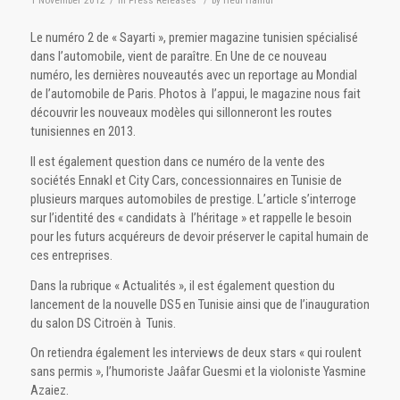
1 November 2012
/
in
Press Releases
/
by
Hédi Hamdi
Le numéro 2 de « Sayarti », premier magazine tunisien spécialisé
dans l’automobile, vient de paraître. En Une de ce nouveau
numéro, les dernières nouveautés avec un reportage au Mondial
de l’automobile de Paris. Photos à l’appui, le magazine nous fait
découvrir les nouveaux modèles qui sillonneront les routes
tunisiennes en 2013.
Il est également question dans ce numéro de la vente des
sociétés Ennakl et City Cars, concessionnaires en Tunisie de
plusieurs marques automobiles de prestige. L’article s’interroge
sur l’identité des « candidats à l’héritage » et rappelle le besoin
pour les futurs acquéreurs de devoir préserver le capital humain de
ces entreprises.
Dans la rubrique « Actualités », il est également question du
lancement de la nouvelle DS5 en Tunisie ainsi que de l’inauguration
du salon DS Citroën à Tunis.
On retiendra également les interviews de deux stars « qui roulent
sans permis », l’humoriste Jaâfar Guesmi et la violoniste Yasmine
Azaiez.