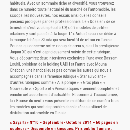
habituels. Avec un sommaire riche et diversifié, vous trouverez
dans ce numéro toute l’actualité du marché de l’automobile, les
scoops, les nouveautés, nos essais ainsi que les conseils
précieux prodigués par des professionnels. Le « Dossier » de ce
bimestriel s’est voulu spécial 5 CV, où 9 modèles de petites
citadines y sont passés à la loupe. L’ « Actu réseau » se dédie à
la marque tchèque Skoda qui sera bientôt de retour en Tunisie.
Pour ce qui concerne notre « coup de cœur », c’est la prestigieuse
Jaguar XE qui s’est capricieusement saisie de cette rubrique.
Vous découvrirez deux interviews exclusives, l’une avec Bassem
Loukil, président de la holding UADH et l’autre avec Mouna
Chebbah, une handballeuse pas comme les autres qui nous a
accompagnés dans la fameuse rubrique « Star au volant ».
D’autres rubriques comme « A la pompe », « Gros plan », «
Nouveauté », « Sport » et « Pneumatiques » viennent compléter et
enrichir cet assortiment d’actualités. Et comme à l’accoutumée,
la « Bourse du neuf » vous présente en clôture de ce numéro tous
les modèles qui sont disponibles dans le réseau officiel de
distribution automobile en Tunisie.
« Sayarti » N°10 – Septembre- Octobre 2014 – 60 pages en
couleurs – Disponible en kiosques. Prix public Tunisie :