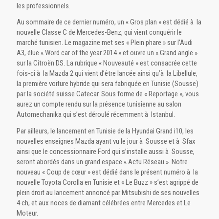
les professionnels.
Au sommaire de ce dernier numéro, un « Gros plan » est dédié à la
nouvelle Classe C de Mercedes-Benz, qui vient conquérir le
marché tunisien. Le magazine met ses « Plein phare » sur l’Audi
A3, élue « Word car of the year 2014 » et ouvre un « Grand angle »
sur la Citroën DS. La rubrique « Nouveauté » est consacrée cette
fois-ci à la Mazda 2 qui vient d’être lancée ainsi qu’à la Libellule,
la première voiture hybride qui sera fabriquée en Tunisie (Sousse)
par la société suisse Catecar. Sous forme de « Reportage », vous
aurez un compte rendu sur la présence tunisienne au salon
Automechanika qui s’est déroulé récemment à Istanbul.
Par ailleurs, le lancement en Tunisie de la Hyundai Grand i10, les
nouvelles enseignes Mazda ayant vu le jour à Sousse et à Sfax
ainsi que le concessionnaire Ford qui s’installe aussi à Sousse,
seront abordés dans un grand espace « Actu Réseau ». Notre
nouveau « Coup de cœur » est dédié dans le présent numéro à la
nouvelle Toyota Corolla en Tunisie et « Le Buzz » s’est agrippé de
plein droit au lancement annoncé par Mitsubishi de ses nouvelles
4 ch, et aux noces de diamant célébrées entre Mercedes et Le
Moteur.