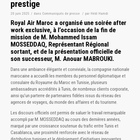
prestige
20 juin 2025
/
dans
Communiqués de presse
/
par
Hédi Hamdi
Royal Air Maroc a organisé une soirée after
work exclusive, à l’occasion de la fin de
mission de M. Mohammed Issam
MOSSEDDAQ, Représentant Régional
sortant, et de la présentation officielle de
son successeur, M. Anouar MABROUKI.
Dans une ambiance élégante et conviviale, la compagnie nationale
marocaine a accueilli les membres du personnel diplomatique et
consulaire du Royaume du Maroc en Tunisie, plusieurs
ambassadeurs accrédités à Tunis, de nombreux clients corporate,
ainsi qu’un parterre de partenaires fidèles issus du réseau des
agences de voyages, du monde des affaires et du tourisme.
Les discours officiels ont permis de saluer le travail remarquable
accompli par M. MOSSEDDAQ au cours des dernières années,
marqué par une croissance soutenue du trafic entre Tunis et
Casablanca, une proximité renforcée avec le réseau de
distribution tunisien et le déploiement d’initiatives innovantes