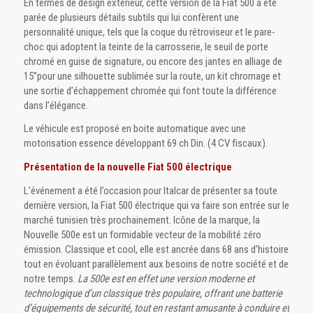
En termes de design extérieur, cette version de la Fiat 500 a été
parée de plusieurs détails subtils qui lui confèrent une
personnalité unique, tels que la coque du rétroviseur et le pare-
choc qui adoptent la teinte de la carrosserie, le seuil de porte
chromé en guise de signature, ou encore des jantes en alliage de
15’’pour une silhouette sublimée sur la route, un kit chromage et
une sortie d’échappement chromée qui font toute la différence
dans l’élégance.
Le véhicule est proposé en boite automatique avec une
motorisation essence développant 69 ch Din. (4 CV fiscaux).
Présentation de la nouvelle Fiat 500 électrique
L’événement a été l’occasion pour Italcar de présenter sa toute
dernière version, la Fiat 500 électrique qui va faire son entrée sur le
marché tunisien très prochainement. Icône de la marque, la
Nouvelle 500e est un formidable vecteur de la mobilité zéro
émission. Classique et cool, elle est ancrée dans 68 ans d’histoire
tout en évoluant parallèlement aux besoins de notre société et de
notre temps.
La 500e est en effet une version moderne et
technologique d’un classique très populaire, offrant une batterie
d’équipements de sécurité, tout en restant amusante à conduire et