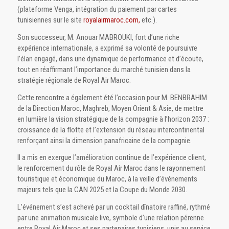
(plateforme Venga, intégration du paiement par cartes
tunisiennes sur le site
royalairmaroc.com,
etc.).
Son successeur, M. Anouar MABROUKI, fort d’une riche
expérience internationale, a exprimé sa volonté de poursuivre
l’élan engagé, dans une dynamique de performance et d’écoute,
tout en réaffirmant l’importance du marché tunisien dans la
stratégie régionale de Royal Air Maroc.
Cette rencontre a également été l’occasion pour M. BENBRAHIM
de la Direction Maroc, Maghreb, Moyen Orient & Asie, de mettre
en lumière la vision stratégique de la compagnie à l’horizon 2037 :
croissance de la flotte et l’extension du réseau intercontinental
renforçant ainsi la dimension panafricaine de la compagnie.
Il a mis en exergue l’amélioration continue de l’expérience client,
le renforcement du rôle de Royal Air Maroc dans le rayonnement
touristique et économique du Maroc, à la veille d’événements
majeurs tels que la CAN 2025 et la Coupe du Monde 2030.
L’événement s’est achevé par un cocktail dînatoire raffiné, rythmé
par une animation musicale live, symbole d’une relation pérenne
entre Royal Air Maroc et ses partenaires tunisiens, unis au service