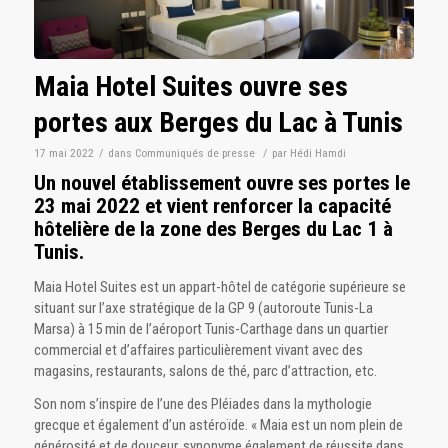
Maia Hotel Suites ouvre ses
portes aux Berges du Lac à Tunis
17 mai 2022
/
dans
Communiqués de presse
/
par
Hédi Hamdi
Un nouvel établissement ouvre ses portes le
23 mai 2022 et vient renforcer la capacité
hôtelière de la zone des Berges du Lac 1 à
Tunis.
Maia Hotel Suites est un appart-hôtel de catégorie supérieure se
situant sur l’axe stratégique de la GP 9 (autoroute Tunis-La
Marsa) à 15 min de l’aéroport Tunis-Carthage dans un quartier
commercial et d’affaires particulièrement vivant avec des
magasins, restaurants, salons de thé, parc d’attraction, etc.
Son nom s’inspire de l’une des Pléiades dans la mythologie
grecque et également d’un astéroïde. « Maia est un nom plein de
générosité et de douceur, synonyme également de réussite dans