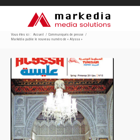
Vous êtes ici :
Accueil
/
Communiqués de presse
/
Markédia publie le nouveau numéro de « Alyssa »