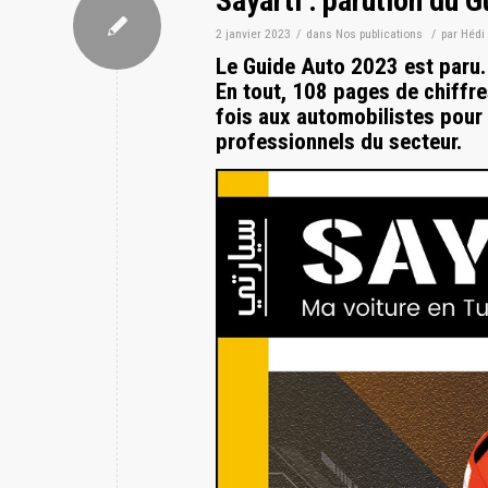
Sayarti : parution du 
2 janvier 2023
/
dans
Nos publications
/
par
Hédi
Le Guide Auto 2023 est paru. I
En tout, 108 pages de chiffre
fois aux automobilistes pour
professionnels du secteur.