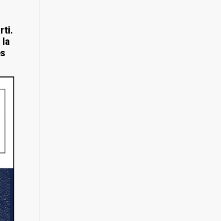
rti.
 la
es