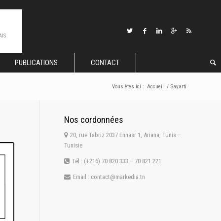
AIS
PUBLICATIONS
CONTACT
Vous êtes ici :
Accueil
/
Sayarti
Nos cordonnées
20, rue Tabriz 2037 Ennasr 1, Ariana, Tunis –
Tunisie
Tél : (+216) 70 820 333 – 70 821 221
Email : contact@markedia.tn