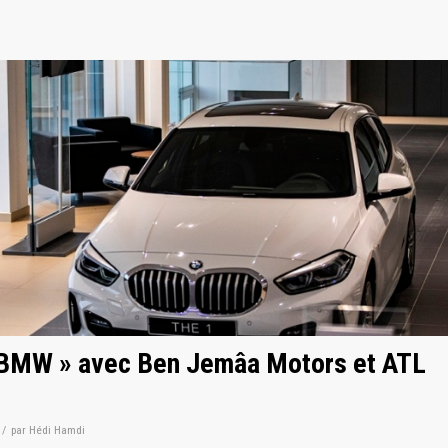
en BMW » avec Ben Jemâa Motors et ATL
/
par
Hédi Hamdi