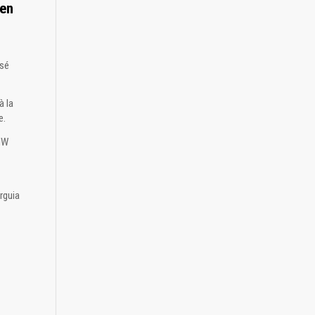
 en
asé
à la
e.
MW
rguia