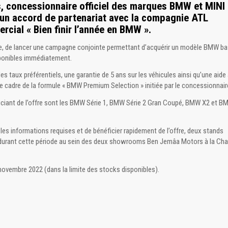
, concessionnaire officiel des marques BMW et MINI
 un accord de partenariat avec la compagnie ATL
cial « Bien finir l’année en BMW ».
uelle, de lancer une campagne conjointe permettant d’acquérir un modèle BMW b
sponibles immédiatement.
 taux préférentiels, une garantie de 5 ans sur les véhicules ainsi qu’une aide 
 le cadre de la formule « BMW Premium Selection » initiée par le concessionnair
iciant de l’offre sont les BMW Série 1, BMW Série 2 Gran Coupé, BMW X2 et B
 les informations requises et de bénéficier rapidement de l’offre, deux stands
 durant cette période au sein des deux showrooms Ben Jemâa Motors à la Cha
novembre 2022 (dans la limite des stocks disponibles).