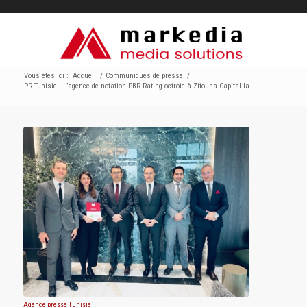
Vous êtes ici :
Accueil
/
Communiqués de presse
/
PR Tunisie : L’agence de notation PBR Rating octroie à Zitouna Capital la...
Agence presse Tunisie